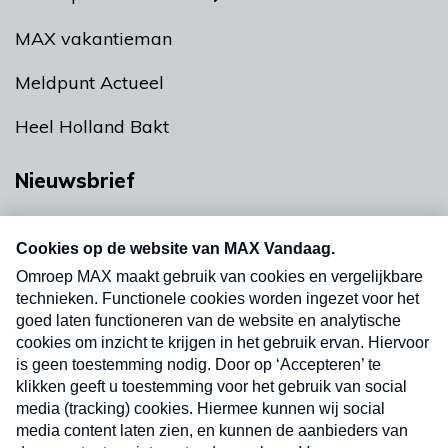
MAX vakantieman
Meldpunt Actueel
Heel Holland Bakt
Nieuwsbrief
Neem hier een gratis abonnement op onze
nieuwsbrief. Elke vrijdag- en dinsdagochtend in
uw mailbox.
Verzend