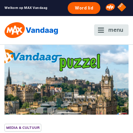
NPO S
Omroep 
Word lid
Welkom op MAX Vandaag
menu
MEDIA & CULTUUR