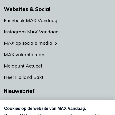
Websites & Social
Facebook MAX Vandaag
Instagram MAX Vandaag
MAX op sociale media
MAX vakantieman
Meldpunt Actueel
Heel Holland Bakt
Nieuwsbrief
Neem hier een gratis abonnement op onze
nieuwsbrief. Elke vrijdag- en dinsdagochtend in
uw mailbox.