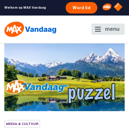
NPO S
Omroep 
Word lid
Welkom op MAX Vandaag
menu
MEDIA & CULTUUR