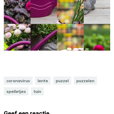
coronavirus
lente
puzzel
puzzelen
spelletjes
tuin
Geef een reactie