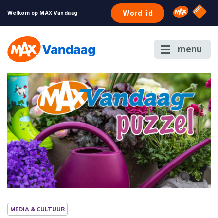
NPO S
Omroep 
Word lid
Welkom op MAX Vandaag
menu
MEDIA & CULTUUR