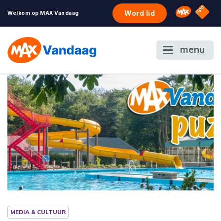
NPO S
Omroep 
Word lid
Welkom op MAX Vandaag
menu
MEDIA & CULTUUR