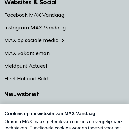
Websites & Social
Facebook MAX Vandaag
Instagram MAX Vandaag
MAX op sociale media
MAX vakantieman
Meldpunt Actueel
Heel Holland Bakt
Nieuwsbrief
Neem hier een gratis abonnement op onze
nieuwsbrief. Elke vrijdag- en dinsdagochtend in
uw mailbox.