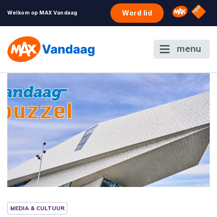
NPO S
Omroep 
Word lid
Welkom op MAX Vandaag
menu
MEDIA & CULTUUR