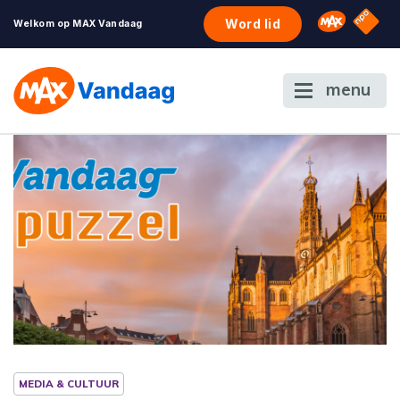
NPO S
Omroep 
Word lid
Welkom op MAX Vandaag
menu
MEDIA & CULTUUR