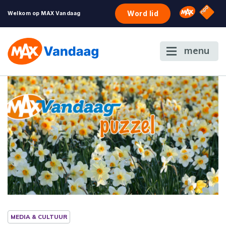
NPO S
Omroep 
Word lid
Welkom op MAX Vandaag
menu
MEDIA & CULTUUR