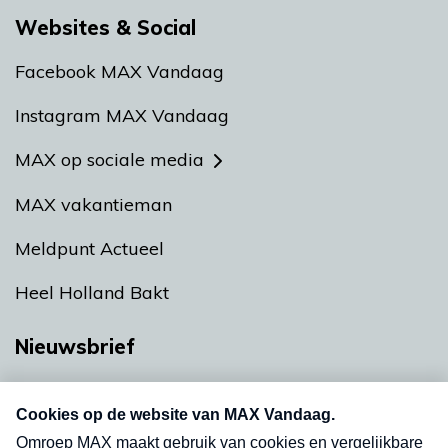
Websites & Social
Facebook MAX Vandaag
Instagram MAX Vandaag
MAX op sociale media
MAX vakantieman
Meldpunt Actueel
Heel Holland Bakt
Nieuwsbrief
Neem hier een gratis abonnement op onze
nieuwsbrief. Elke vrijdag- en dinsdagochtend in
uw mailbox.