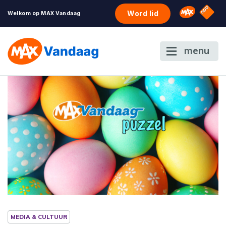
NPO S
Omroep 
Word lid
Welkom op MAX Vandaag
menu
MEDIA & CULTUUR