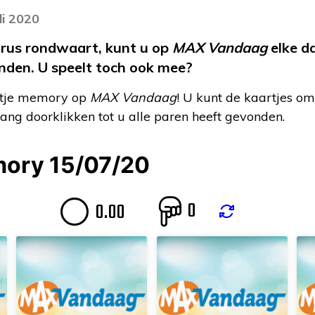
li 2020
irus rondwaart, kunt u op
MAX Vandaag
elke d
inden. U speelt toch ook mee?
otje memory op
MAX Vandaag
! U kunt de kaartjes om
 lang doorklikken tot u alle paren heeft gevonden.