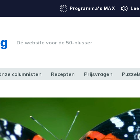
Programma's MAX
Lee
Dé website voor de 50-plusser
Onze columnisten
Recepten
Prijsvragen
Puzzel
ERK & RECHT
GEZONDHEID & SPORT
HUIS, TUIN & HOBBY
MEDIA & 