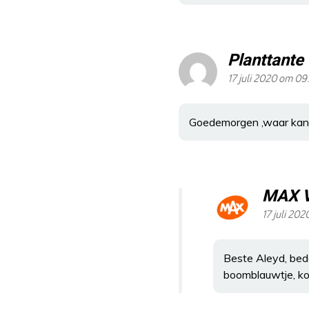
Planttante
17 juli 2020 om 09
Goedemorgen ,waar kan i
MAX 
17 juli 20
Beste Aleyd, beda
boomblauwtje, koe