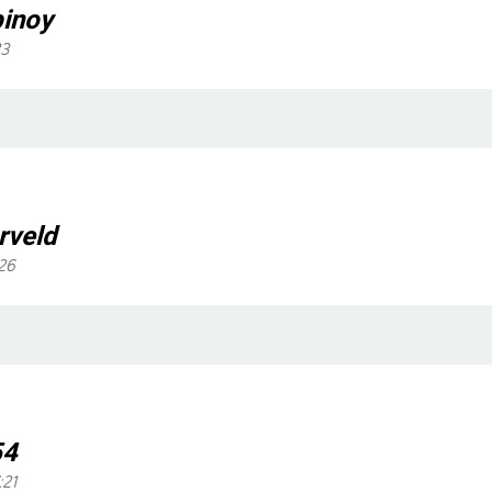
pinoy
23
rveld
:26
54
:21