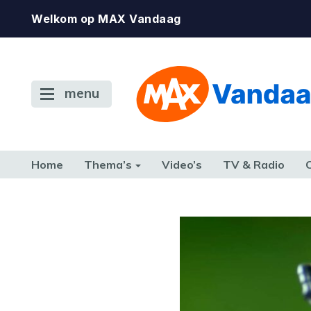
Welkom op MAX Vandaag
menu
Home
Thema’s
Video’s
TV & Radio
CONSUMENT
ETEN & DRINKEN
FAMILIE & RELATIE
GELD, W
TERUG NAAR TOEN