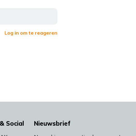
Log in om te reageren
& Social
Nieuwsbrief