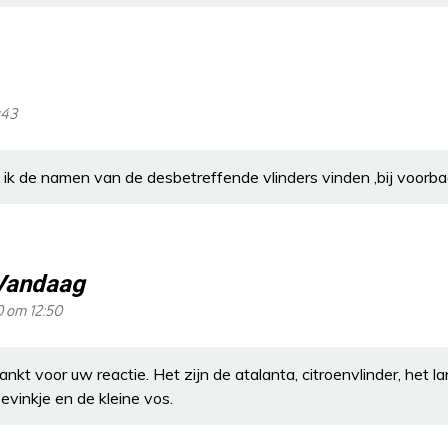
:43
k de namen van de desbetreffende vlinders vinden ,bij voorb
Vandaag
20 om 12:50
nkt voor uw reactie. Het zijn de atalanta, citroenvlinder, het la
vinkje en de kleine vos.