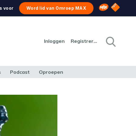
NPO Star
Omroep MAX
s voor
Word lid van Omroep MAX
Inloggen
Registreren
s
Podcast
Oproepen
CULTUUR
NATUUR & MILIEU
REIZEN & VERKEER