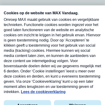
Neem hier een gratis abonnement op onze
nieuwsbrief. Elke vrijdag- en dinsdagochtend in
uw mailbox.
Verzend
Nieuwsbrief
Neem hier een gratis abonnement op onze
nieuwsbrief. Elke vrijdag- en dinsdagochtend in uw
mailbox.
Contact
Algemene voorwaarden
Privacyverklaring
Cookieverklaring