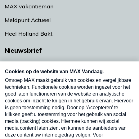
MAX vakantieman
Meldpunt Actueel
Heel Holland Bakt
Nieuwsbrief
Neem hier een gratis abonnement op onze
nieuwsbrief. Elke vrijdag- en dinsdagochtend in
uw mailbox.
Verzend