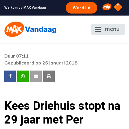
NPO S
Omroep 
Word lid
Welkom op MAX Vandaag
menu
Foutcode 403
Duur 07:11
De gewenste stream is op dit moment niet
Gepubliceerd op 26 januari 2018
beschikbaar. Als het probleem zich blijft
voordoen, neem dan contact op met onze
klantenservice.
Kees Driehuis stopt na
29 jaar met Per