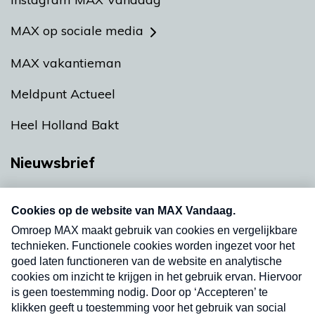
MAX op sociale media
MAX vakantieman
Meldpunt Actueel
Heel Holland Bakt
Nieuwsbrief
Neem hier een gratis abonnement op onze
nieuwsbrief. Elke vrijdag- en dinsdagochtend in
uw mailbox.
Verzend