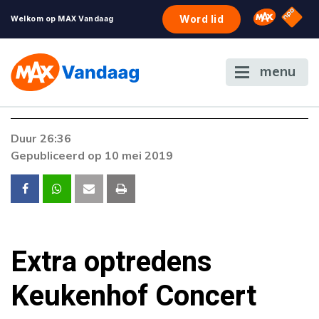
NPO S
Omroep 
Word lid
Welkom op MAX Vandaag
menu
Duur 26:36
Gepubliceerd op 10 mei 2019
Extra optredens
Keukenhof Concert