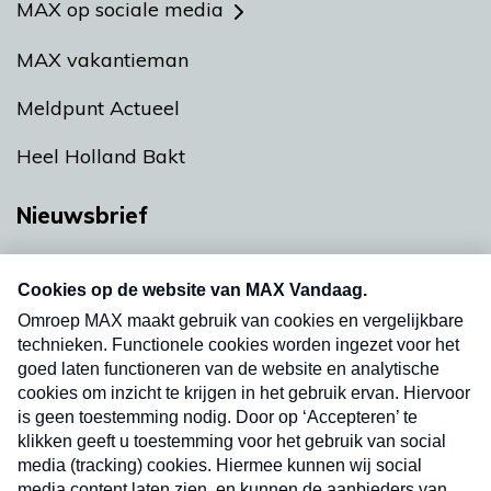
MAX op sociale media
MAX vakantieman
Meldpunt Actueel
Heel Holland Bakt
Nieuwsbrief
Neem hier een gratis abonnement op onze
nieuwsbrief. Elke vrijdag- en dinsdagochtend in
uw mailbox.
Verzend