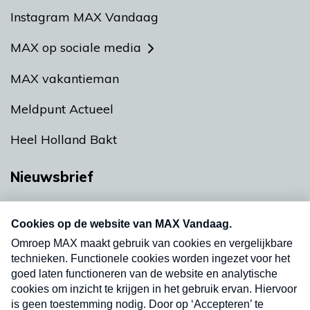
Instagram MAX Vandaag
MAX op sociale media
MAX vakantieman
Meldpunt Actueel
Heel Holland Bakt
Nieuwsbrief
Neem hier een gratis abonnement op onze
nieuwsbrief. Elke vrijdag- en dinsdagochtend in
uw mailbox.
Verzend