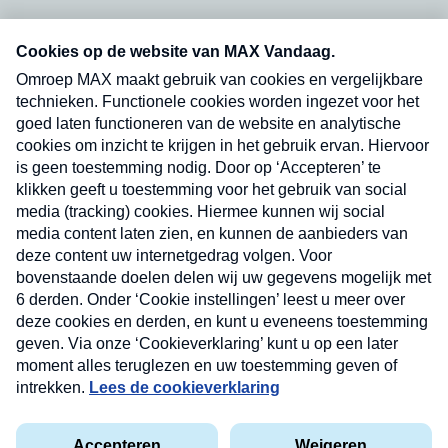
Neem hier een gratis abonnement op onze
nieuwsbrief. Elke vrijdag- en dinsdagochtend in
uw mailbox.
Verzend
Nieuwsbrief
Neem hier een gratis abonnement op onze
nieuwsbrief. Elke vrijdag- en dinsdagochtend in uw
mailbox.
Contact
Algemene voorwaarden
Privacyverklaring
Cookieverklaring