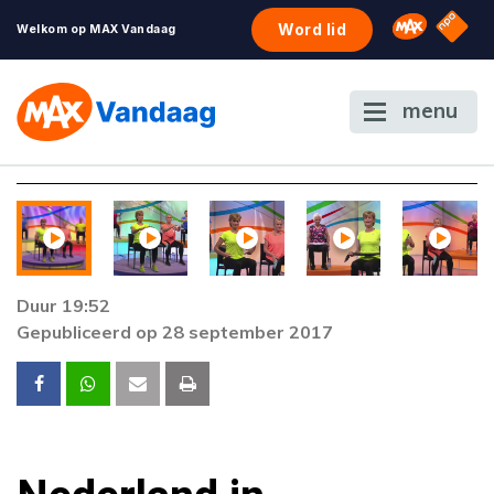
NPO S
Omroep 
Word lid
Welkom op MAX Vandaag
menu
Duur 19:52
Gepubliceerd op 28 september 2017