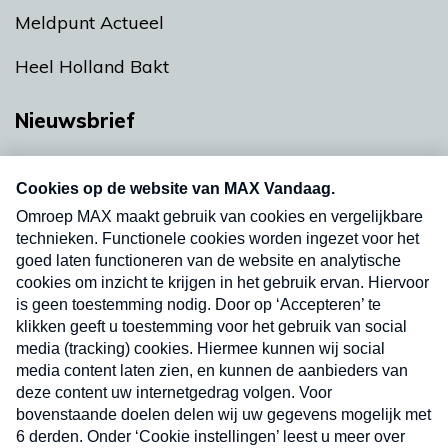
Meldpunt Actueel
Heel Holland Bakt
Nieuwsbrief
Neem hier een gratis abonnement op onze
nieuwsbrief. Elke vrijdag- en dinsdagochtend in
uw mailbox.
Verzend