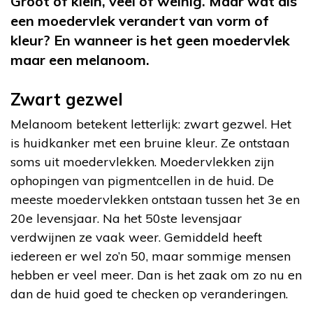
Groot of klein, veel of weinig. Maar wat als
een moedervlek verandert van vorm of
kleur? En wanneer is het geen moedervlek
maar een melanoom.
Zwart gezwel
Melanoom betekent letterlijk: zwart gezwel. Het
is huidkanker met een bruine kleur. Ze ontstaan
soms uit moedervlekken. Moedervlekken zijn
ophopingen van pigmentcellen in de huid. De
meeste moedervlekken ontstaan tussen het 3
e
en
20
e
levensjaar. Na het 50
ste
levensjaar
verdwijnen ze vaak weer. Gemiddeld heeft
iedereen er wel zo’n 50, maar sommige mensen
hebben er veel meer. Dan is het zaak om zo nu en
dan de huid goed te checken op veranderingen.