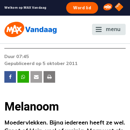
NPO S
Omroep 
Word lid
Welkom op MAX Vandaag
menu
Foutcode 4000
Duur 07:45
Er is een fout opgetreden bij het afspelen van
Gepubliceerd op 5 oktober 2011
de stream.
Melanoom
Moedervlekken. Bijna iedereen heeft ze wel.