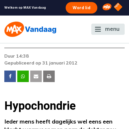
NPO S
Omroep 
Word lid
Welkom op MAX Vandaag
menu
Foutcode 403
Duur 14:38
De gewenste stream is op dit moment niet
Gepubliceerd op 31 januari 2012
beschikbaar. Als het probleem zich blijft
voordoen, neem dan contact op met onze
klantenservice.
Hypochondrie
Ieder mens heeft dagelijks wel eens een