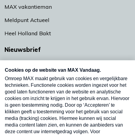
MAX vakantieman
Meldpunt Actueel
Heel Holland Bakt
Nieuwsbrief
Neem hier een gratis abonnement op onze
nieuwsbrief. Elke vrijdag- en dinsdagochtend in
uw mailbox.
Verzend