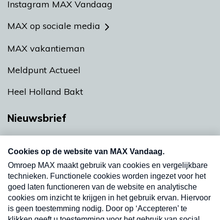
Instagram MAX Vandaag
MAX op sociale media
MAX vakantieman
Meldpunt Actueel
Heel Holland Bakt
Nieuwsbrief
Neem hier een gratis abonnement op onze
nieuwsbrief. Elke vrijdag- en dinsdagochtend in
uw mailbox.
Verzend