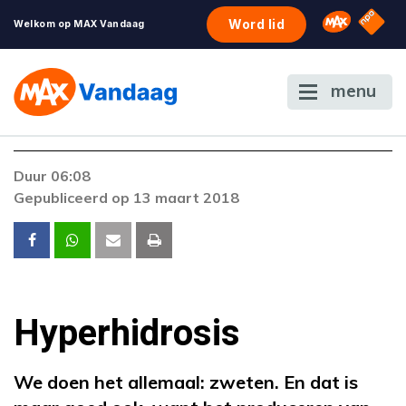
NPO S
Omroep 
Word lid
Welkom op MAX Vandaag
menu
Foutcode 403
Duur 06:08
De gewenste stream is op dit moment niet
Gepubliceerd op 13 maart 2018
beschikbaar. Als het probleem zich blijft
voordoen, neem dan contact op met onze
klantenservice.
Hyperhidrosis
We doen het allemaal: zweten. En dat is