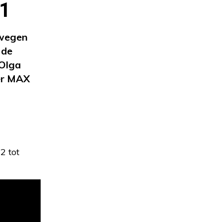
21
ewegen
 de
 Olga
er MAX
2 tot