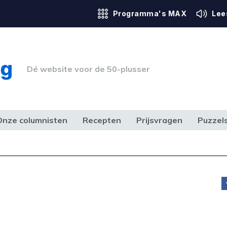
Programma's MAX
Lee
Dé website voor de 50-plusser
Onze columnisten
Recepten
Prijsvragen
Puzzel
ERK & RECHT
GEZONDHEID & SPORT
HUIS, TUIN & HOBBY
MEDIA & 