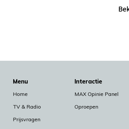
Bek
Menu
Interactie
Home
MAX Opinie Panel
TV & Radio
Oproepen
Prijsvragen