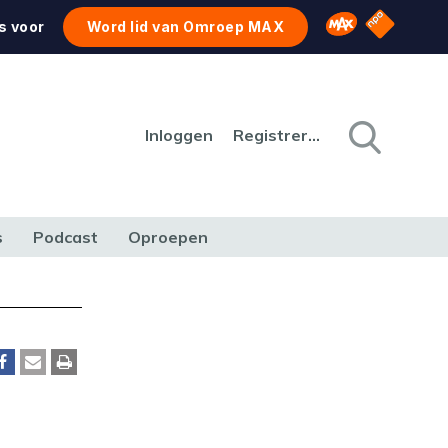
NPO Star
Omroep MAX
s voor
Word lid van Omroep MAX
Inloggen
Registreren
s
Podcast
Oproepen
CULTUUR
NATUUR & MILIEU
REIZEN & VERKEER