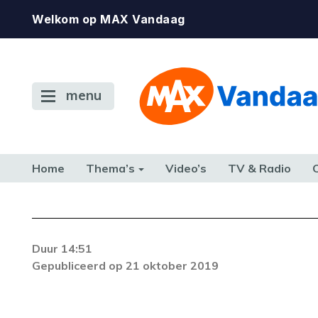
Welkom op MAX Vandaag
menu
Home
Thema’s
Video’s
TV & Radio
CONSUMENT
ETEN & DRINKEN
FAMILIE & RELATIE
GELD, W
TERUG NAAR TOEN
Duur 14:51
Gepubliceerd op 21 oktober 2019