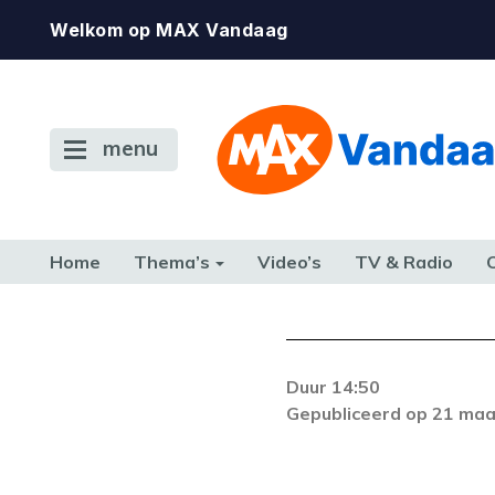
Welkom op MAX Vandaag
menu
Home
Thema’s
Video’s
TV & Radio
CONSUMENT
ETEN & DRINKEN
FAMILIE & RELATIE
GELD, W
TERUG NAAR TOEN
Duur 14:50
Gepubliceerd op 21 maa