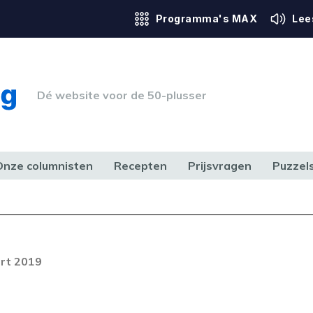
Programma's MAX
Lee
Dé website voor de 50-plusser
Onze columnisten
Recepten
Prijsvragen
Puzzel
ERK & RECHT
GEZONDHEID & SPORT
HUIS, TUIN & HOBBY
MEDIA & 
rt 2019