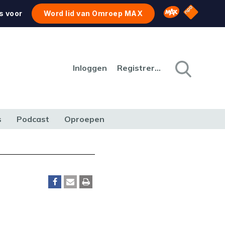
NPO Star
Omroep MAX
s voor
Word lid van Omroep MAX
Inloggen
Registreren
s
Podcast
Oproepen
CULTUUR
NATUUR & MILIEU
REIZEN & VERKEER