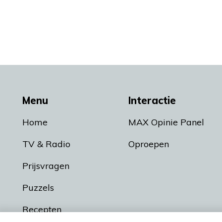
Menu
Interactie
Home
MAX Opinie Panel
TV & Radio
Oproepen
Prijsvragen
Puzzels
Recepten