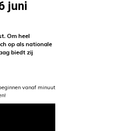
6 juni
st. Om heel
h op als nationale
ag biedt zij
 beginnen vanaf minuut
en!