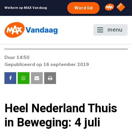
NPO S
Omroep 
Word lid
Welkom op MAX Vandaag
menu
Duur 14:50
Gepubliceerd op 16 september 2019
Heel Nederland Thuis
in Beweging: 4 juli