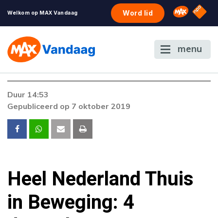
NPO S
Omroep 
Word lid
Welkom op MAX Vandaag
menu
Duur 14:53
Gepubliceerd op 7 oktober 2019
Heel Nederland Thuis
in Beweging: 4