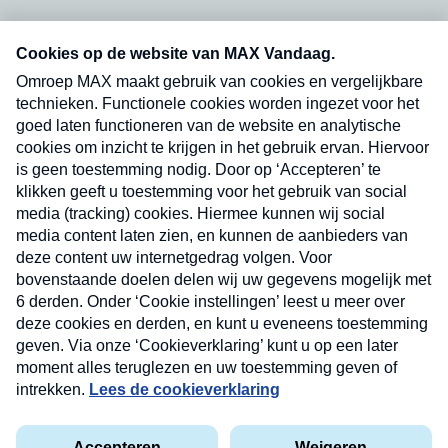
Neem hier een gratis abonnement op onze
nieuwsbrief. Elke vrijdag- en dinsdagochtend in
uw mailbox.
Verzend
Nieuwsbrief
Neem hier een gratis abonnement op onze
nieuwsbrief. Elke vrijdag- en dinsdagochtend in uw
mailbox.
Contact
Algemene voorwaarden
Privacyverklaring
Cookieverklaring