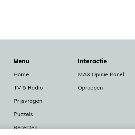
Menu
Interactie
Home
MAX Opinie Panel
TV & Radio
Oproepen
Prijsvragen
Puzzels
Recepten