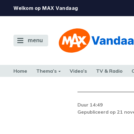
Welkom op MAX Vandaag
menu
Home
Thema’s
Video’s
TV & Radio
CONSUMENT
ETEN & DRINKEN
FAMILIE & RELATIE
GELD, W
TERUG NAAR TOEN
Duur 14:49
Gepubliceerd op 21 no