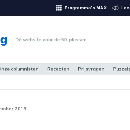
Programma's MAX
Lee
Dé website voor de 50-plusser
Onze columnisten
Recepten
Prijsvragen
Puzzel
ERK & RECHT
GEZONDHEID & SPORT
HUIS, TUIN & HOBBY
MEDIA & 
vember 2019