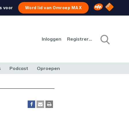
NPO Star
Omroep MAX
s voor
Word lid van Omroep MAX
Inloggen
Registreren
s
Podcast
Oproepen
CULTUUR
NATUUR & MILIEU
REIZEN & VERKEER