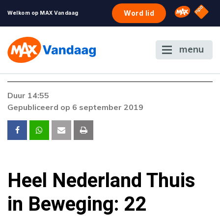
NPO S
Omroep 
Word lid
Welkom op MAX Vandaag
menu
Duur 14:55
Gepubliceerd op 6 september 2019
Heel Nederland Thuis
in Beweging: 22