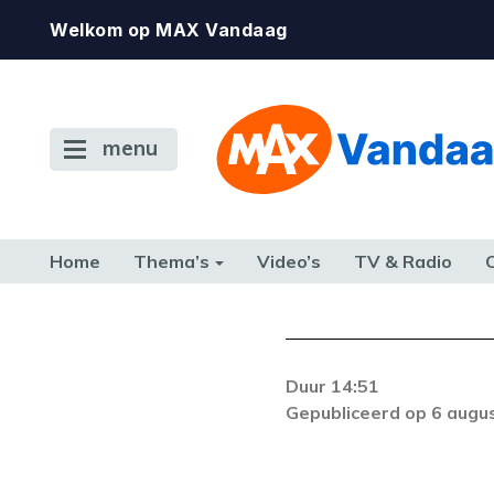
Welkom op MAX Vandaag
menu
Home
Thema’s
Video’s
TV & Radio
CONSUMENT
ETEN & DRINKEN
FAMILIE & RELATIE
GELD, W
TERUG NAAR TOEN
Duur 14:51
Gepubliceerd op 6 augu