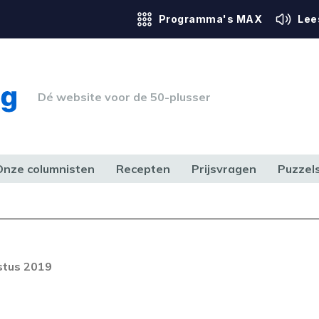
Programma's MAX
Lee
Dé website voor de 50-plusser
Onze columnisten
Recepten
Prijsvragen
Puzzel
ERK & RECHT
GEZONDHEID & SPORT
HUIS, TUIN & HOBBY
MEDIA & 
stus 2019