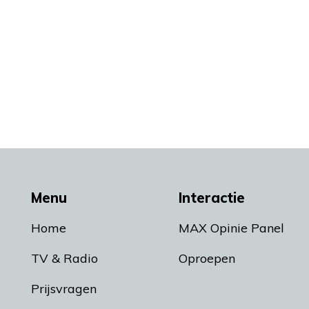
Menu
Interactie
Home
MAX Opinie Panel
TV & Radio
Oproepen
Prijsvragen