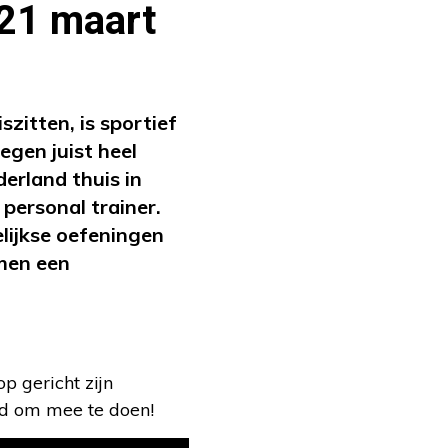
 21 maart
zitten, is sportief
gen juist heel
erland thuis in
personal trainer.
lijkse oefeningen
amen een
p gericht zijn
ed om mee te doen!