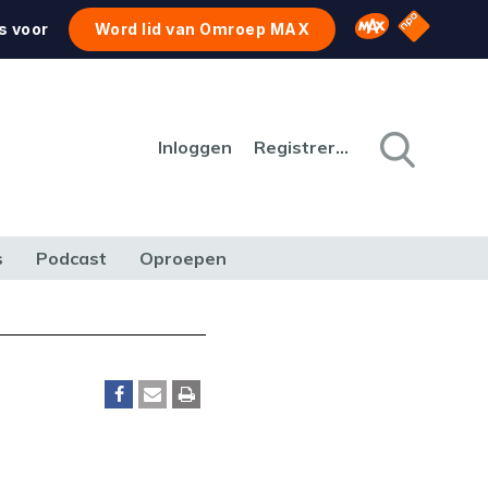
NPO Star
Omroep MAX
s voor
Word lid van Omroep MAX
Inloggen
Registreren
s
Podcast
Oproepen
CULTUUR
NATUUR & MILIEU
REIZEN & VERKEER