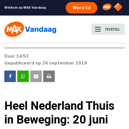
NPO S
Omroep 
Word lid
Welkom op MAX Vandaag
menu
Duur 14:53
Gepubliceerd op 26 september 2019
Heel Nederland Thuis
in Beweging: 20 juni