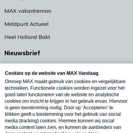
MAX vakantieman
Meldpunt Actueel
Heel Holland Bakt
Nieuwsbrief
Neem hier een gratis abonnement op onze
nieuwsbrief. Elke vrijdag- en dinsdagochtend in
uw mailbox.
Verzend