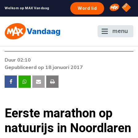
NPO S
Omroep 
Word lid
Welkom op MAX Vandaag
menu
Foutcode 403
Duur 02:10
De gewenste stream is op dit moment niet
Gepubliceerd op 18 januari 2017
beschikbaar. Als het probleem zich blijft
voordoen, neem dan contact op met onze
klantenservice.
Eerste marathon op
natuurijs in Noordlaren