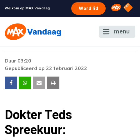
NPO S
Omroep 
Word lid
Welkom op MAX Vandaag
menu
Duur 03:20
Gepubliceerd op 22 februari 2022
Dokter Teds
Spreekuur: