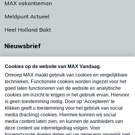
MAX vakantieman
Meldpunt Actueel
Heel Holland Bakt
Nieuwsbrief
Neem hier een gratis abonnement op onze
nieuwsbrief. Elke vrijdag- en dinsdagochtend in
uw mailbox.
Verzend