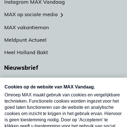
Instagram MAX Vandaag
MAX op sociale media
MAX vakantieman
Meldpunt Actueel
Heel Holland Bakt
Nieuwsbrief
Neem hier een gratis abonnement op onze
nieuwsbrief. Elke vrijdag- en dinsdagochtend in
uw mailbox.
Verzend