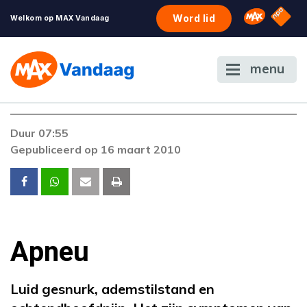
NPO S
Omroep 
Word lid
Welkom op MAX Vandaag
menu
Foutcode 403
Duur 07:55
De gewenste stream is op dit moment niet
Gepubliceerd op 16 maart 2010
beschikbaar. Als het probleem zich blijft
voordoen, neem dan contact op met onze
klantenservice.
Apneu
Luid gesnurk, ademstilstand en