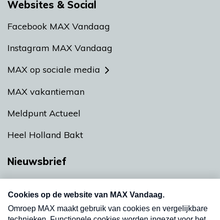
Websites & Social
Facebook MAX Vandaag
Instagram MAX Vandaag
MAX op sociale media
MAX vakantieman
Meldpunt Actueel
Heel Holland Bakt
Nieuwsbrief
Neem hier een gratis abonnement op onze
nieuwsbrief. Elke vrijdag- en dinsdagochtend in
uw mailbox.