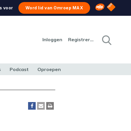
NPO Star
Omroep MAX
s voor
Word lid van Omroep MAX
Inloggen
Registreren
s
Podcast
Oproepen
CULTUUR
NATUUR & MILIEU
REIZEN & VERKEER