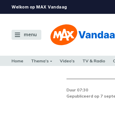
Welkom op MAX Vandaag
menu
Home
Thema’s
Video’s
TV & Radio
CONSUMENT
ETEN & DRINKEN
FAMILIE & RELATIE
GELD, W
TERUG NAAR TOEN
Duur 07:30
De gewenste st
Gepubliceerd op 7 sep
beschikbaar. Als he
neem dan contact