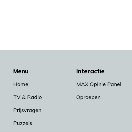
Menu
Interactie
Home
MAX Opinie Panel
TV & Radio
Oproepen
Prijsvragen
Puzzels