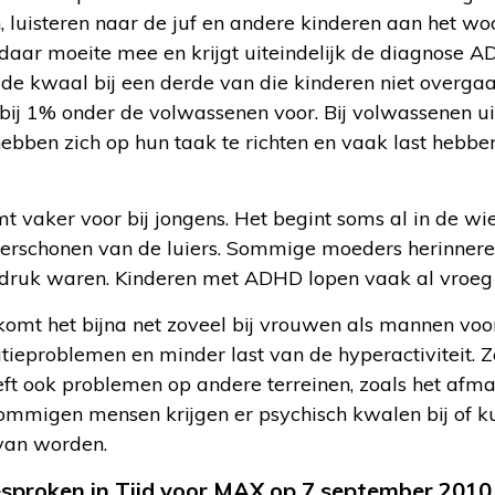
en, luisteren naar de juf en andere kinderen aan het wo
daar moeite mee en krijgt uiteindelijk de diagnose AD
e kwaal bij een derde van die kinderen niet overgaa
ij 1% onder de volwassenen voor. Bij volwassenen u
ebben zich op hun taak te richten en vaak last hebbe
 vaker voor bij jongens. Het begint soms al in de wieg
verschonen van de luiers. Sommige moeders herinneren
l druk waren. Kinderen met ADHD lopen vaak al vroeg 
 komt het bijna net zoveel bij vrouwen als mannen vo
tieproblemen en minder last van de hyperactiviteit. Z
t ook problemen op andere terreinen, zoals het afma
ommigen mensen krijgen er psychisch kwalen bij of ku
 van worden.
esproken in Tijd voor MAX op 7 september 2010