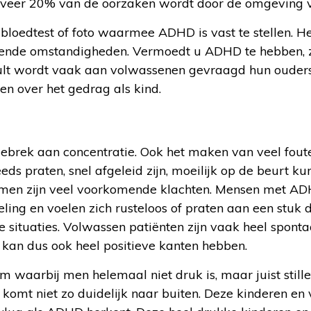
eveer 20% van de oorzaken wordt door de omgeving v
bloedtest of foto waarmee ADHD is vast te stellen. He
llende omstandigheden. Vermoedt u ADHD te hebben, z
sult wordt vaak aan volwassenen gevraagd hun oude
en over het gedrag als kind.
brek aan concentratie. Ook het maken van veel fouten,
eds praten, snel afgeleid zijn, moeilijk op de beurt 
nemen zijn veel voorkomende klachten. Mensen met 
ing en voelen zich rusteloos of praten aan een stuk do
e situaties. Volwassen patiënten zijn vaak heel spontaa
kan dus ook heel positieve kanten hebben.
m waarbij men helemaal niet druk is, maar juist stillet
 komt niet zo duidelijk naar buiten. Deze kinderen en 