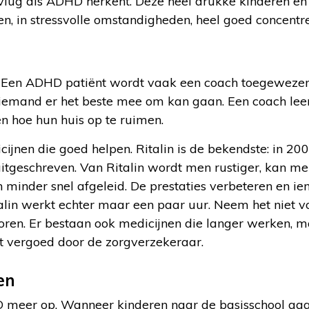
lug als ADHD herkent. Deze heel drukke kinderen e
en, in stressvolle omstandigheden, heel goed concentr
r. Een ADHD patiënt wordt vaak een coach toegewezen
iemand er het beste mee om kan gaan. Een coach leer
n hoe hun huis op te ruimen.
cijnen die goed helpen. Ritalin is de bekendste: in 200
uitgeschreven. Van Ritalin wordt men rustiger, kan me
 minder snel afgeleid. De prestaties verbeteren en i
alin werkt echter maar een paar uur. Neem het niet v
oren. Er bestaan ook medicijnen die langer werken, m
t vergoed door de zorgverzekeraar.
en
D meer op. Wanneer kinderen naar de basisschool ga