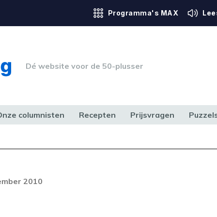
Programma's MAX
Lee
Dé website voor de 50-plusser
Onze columnisten
Recepten
Prijsvragen
Puzzel
ERK & RECHT
GEZONDHEID & SPORT
HUIS, TUIN & HOBBY
MEDIA & 
Foutcode 403
ream is op dit moment niet
tember 2010
t probleem zich blijft voordoen,
 op met onze klantenservice.