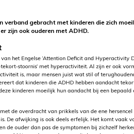
 verband gebracht met kinderen die zich moeil
 er zijn ook ouderen met ADHD.
t
an het Engelse ‘Attention Deficit and Hyperactivity Di
ekort-stoornis’ met hyperactiviteit. Al zijn er ook vo
iviteit is, maar mensen juist wat stil of terughoudend
gereert dat kinderen die ADHD hebben aandacht tekor
t deze kinderen moeilijk hun aandacht bij een bepaal
et de overdracht van prikkels van de ene hersencel n
is. De afwijking is ook deels erfelijk. Het komt vaak v
en de ouder dan pas de symptomen bij zichzelf herken