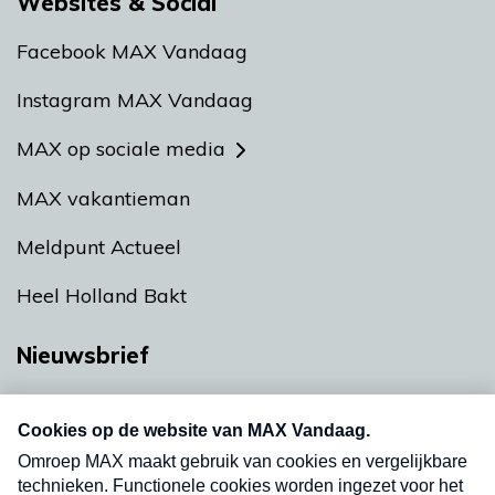
Websites & Social
Facebook MAX Vandaag
Instagram MAX Vandaag
MAX op sociale media
MAX vakantieman
Meldpunt Actueel
Heel Holland Bakt
Nieuwsbrief
Neem hier een gratis abonnement op onze
nieuwsbrief. Elke vrijdag- en dinsdagochtend in
uw mailbox.