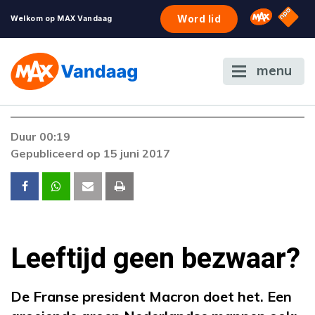
NPO S
Omroep 
Word lid
Welkom op MAX Vandaag
menu
Duur 00:19
Gepubliceerd op 15 juni 2017
Leeftijd geen bezwaar?
De Franse president Macron doet het. Een