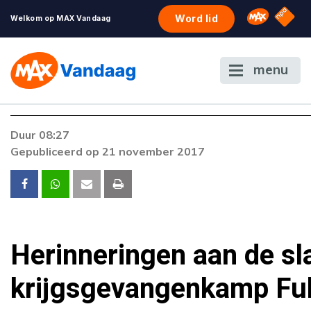
NPO S
Omroep 
Word lid
Welkom op MAX Vandaag
menu
Foutcode 403
Duur 08:27
De gewenste stream is op dit moment niet
Gepubliceerd op 21 november 2017
beschikbaar. Als het probleem zich blijft voordoe
neem dan contact op met onze klantenservice.
Herinneringen aan de sl
krijgsgevangenkamp Fu