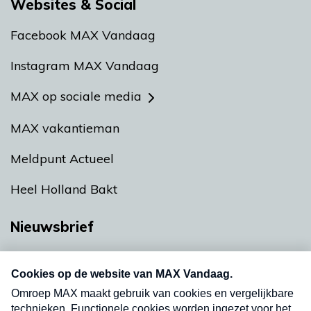
Websites & Social
Facebook MAX Vandaag
Instagram MAX Vandaag
MAX op sociale media
MAX vakantieman
Meldpunt Actueel
Heel Holland Bakt
Nieuwsbrief
Neem hier een gratis abonnement op onze
nieuwsbrief. Elke vrijdag- en dinsdagochtend in
uw mailbox.