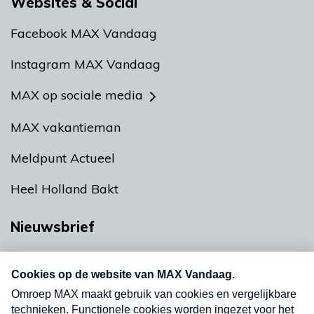
Websites & Social
Facebook MAX Vandaag
Instagram MAX Vandaag
MAX op sociale media
MAX vakantieman
Meldpunt Actueel
Heel Holland Bakt
Nieuwsbrief
Neem hier een gratis abonnement op onze
nieuwsbrief. Elke vrijdag- en dinsdagochtend in
uw mailbox.