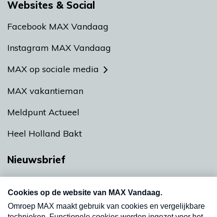
Websites & Social
Facebook MAX Vandaag
Instagram MAX Vandaag
MAX op sociale media
MAX vakantieman
Meldpunt Actueel
Heel Holland Bakt
Nieuwsbrief
Neem hier een gratis abonnement op onze
nieuwsbrief. Elke vrijdag- en dinsdagochtend in
uw mailbox.