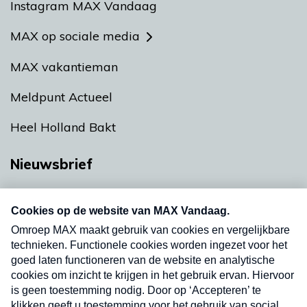
Instagram MAX Vandaag
MAX op sociale media
MAX vakantieman
Meldpunt Actueel
Heel Holland Bakt
Nieuwsbrief
Neem hier een gratis abonnement op onze
nieuwsbrief. Elke vrijdag- en dinsdagochtend in
uw mailbox.
Verzend