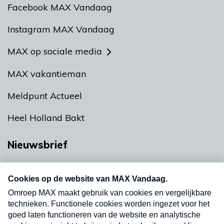
Facebook MAX Vandaag
Instagram MAX Vandaag
MAX op sociale media
MAX vakantieman
Meldpunt Actueel
Heel Holland Bakt
Nieuwsbrief
Neem hier een gratis abonnement op onze
nieuwsbrief. Elke vrijdag- en dinsdagochtend in
uw mailbox.
Verzend