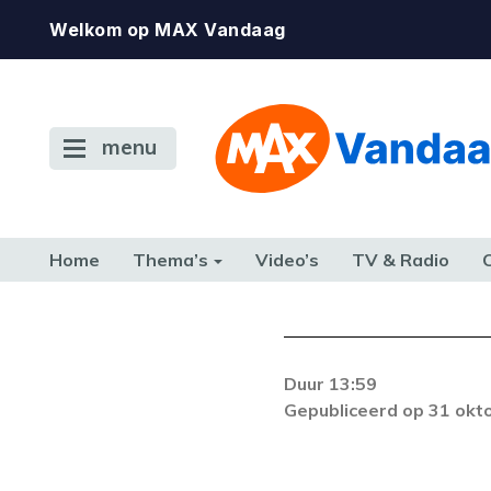
Welkom op MAX Vandaag
menu
Home
Thema’s
Video’s
TV & Radio
CONSUMENT
ETEN & DRINKEN
FAMILIE & RELATIE
GELD, W
TERUG NAAR TOEN
Duur 13:59
De gewenste st
Gepubliceerd op 31 okt
beschikbaar. Als he
neem dan contact