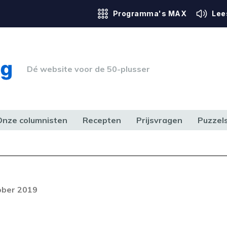
Programma's MAX
Lee
Dé website voor de 50-plusser
Onze columnisten
Recepten
Prijsvragen
Puzzel
ERK & RECHT
GEZONDHEID & SPORT
HUIS, TUIN & HOBBY
MEDIA & 
Foutcode 403
ream is op dit moment niet
ober 2019
t probleem zich blijft voordoen,
 op met onze klantenservice.