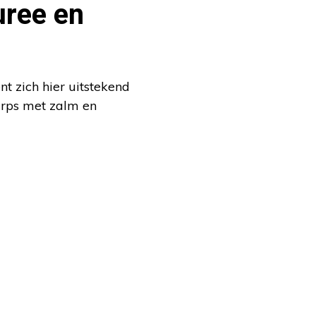
ree en
t zich hier uitstekend
warps met zalm en