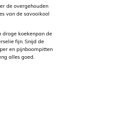
over de overgehouden
jes van de savooikool
en droge koekenpan de
elie fijn. Snijd de
eper en pijnboompitten
eng alles goed.