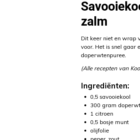
Savooieko
zalm
Dit keer niet en wrap 
voor. Het is snel gaar
doperwtenpuree.
(Alle recepten van Ko
Ingrediënten:
0,5 savooiekool
300 gram doperwte
1 citroen
0,5 bosje munt
olijfolie
peper, zout