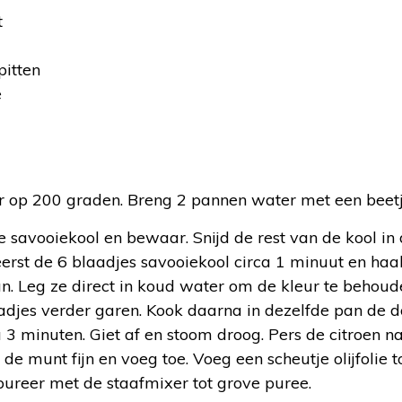
t
itten
e
:
op 200 graden. Breng 2 pannen water met een beetj
 savooiekool en bewaar. Snijd de rest van de kool in 
erst de 6 blaadjes savooiekool circa 1 minuut en haa
n. Leg ze direct in koud water om de kleur te behoud
djes verder garen. Kook daarna in dezelfde pan de 
a 3 minuten. Giet af en stoom droog. Pers de citroen
de munt fijn en voeg toe. Voeg een scheutje olijfolie
pureer met de staafmixer tot grove puree.