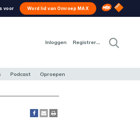
NPO Star
Omroep MAX
s voor
Word lid van Omroep MAX
Inloggen
Registreren
s
Podcast
Oproepen
CULTUUR
NATUUR & MILIEU
REIZEN & VERKEER