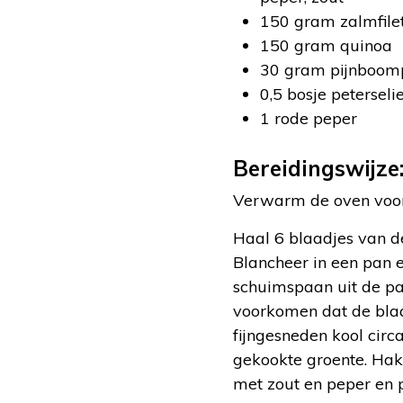
150 gram zalmfile
150 gram quinoa
30 gram pijnboomp
0,5 bosje peterseli
1 rode peper
Bereidingswijze
Verwarm de oven voor 
Haal 6 blaadjes van de
Blancheer in een pan e
schuimspaan uit de pa
voorkomen dat de blaa
fijngesneden kool circ
gekookte groente. Hak 
met zout en peper en 