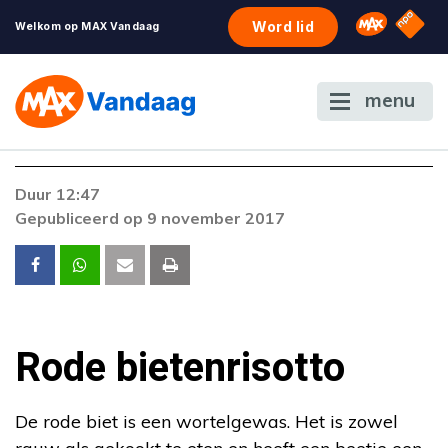
NPO S
Omroep 
Word lid
Welkom op MAX Vandaag
menu
Foutcode 403
Duur 12:47
De gewenste stream is op dit moment niet
Gepubliceerd op 9 november 2017
beschikbaar. Als het probleem zich blijft
voordoen, neem dan contact op met onze
klantenservice.
Rode bietenrisotto
De rode biet is een wortelgewas. Het is zowel