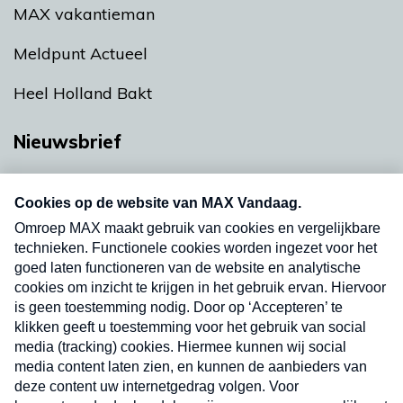
MAX vakantieman
Meldpunt Actueel
Heel Holland Bakt
Nieuwsbrief
Neem hier een gratis abonnement op onze
nieuwsbrief. Elke vrijdag- en dinsdagochtend in
uw mailbox.
Verzend