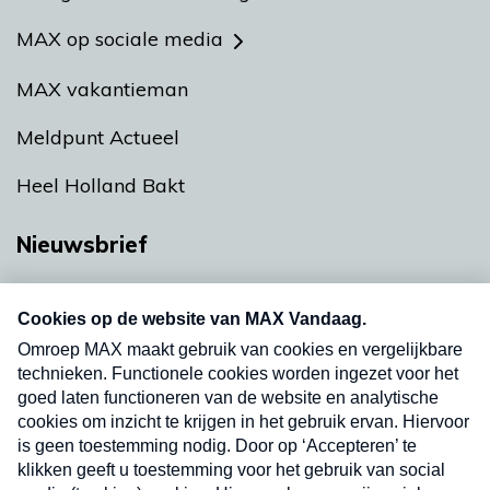
MAX op sociale media
MAX vakantieman
Meldpunt Actueel
Heel Holland Bakt
Nieuwsbrief
Neem hier een gratis abonnement op onze
nieuwsbrief. Elke vrijdag- en dinsdagochtend in
uw mailbox.
Verzend