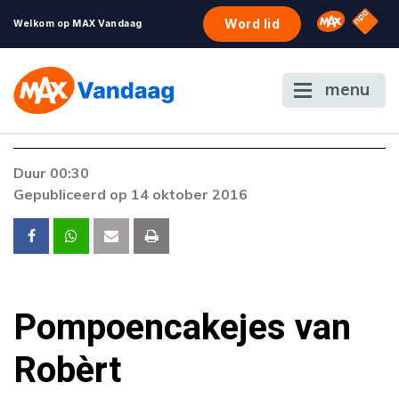
NPO S
Omroep 
Word lid
Welkom op MAX Vandaag
menu
Duur 00:30
Gepubliceerd op 14 oktober 2016
Pompoencakejes van
Robèrt