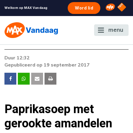
NPO S
Omroep 
Word lid
Welkom op MAX Vandaag
menu
Foutcode 403
Duur 12:32
De gewenste stream is op dit moment niet
Gepubliceerd op 19 september 2017
beschikbaar. Als het probleem zich blijft
voordoen, neem dan contact op met onze
klantenservice.
Paprikasoep met
gerookte amandelen