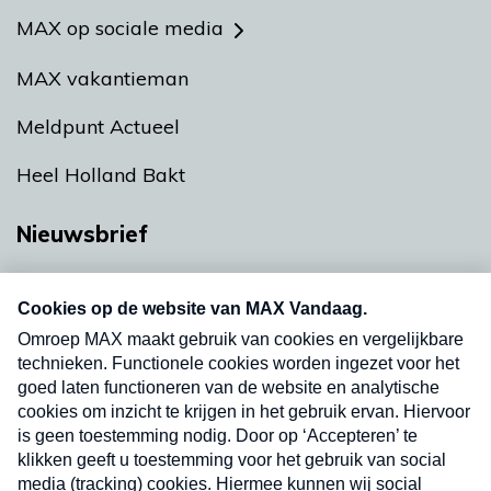
MAX op sociale media
MAX vakantieman
Meldpunt Actueel
Heel Holland Bakt
Nieuwsbrief
Neem hier een gratis abonnement op onze
nieuwsbrief. Elke vrijdag- en dinsdagochtend in
uw mailbox.
Verzend