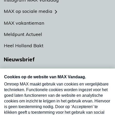
MAX op sociale media
MAX vakantieman
Meldpunt Actueel
Heel Holland Bakt
Nieuwsbrief
Neem hier een gratis abonnement op onze
nieuwsbrief. Elke vrijdag- en dinsdagochtend in
uw mailbox.
Verzend