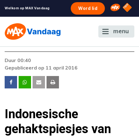
NPO S
Omroep 
Word lid
Welkom op MAX Vandaag
menu
Duur 00:40
Gepubliceerd op 11 april 2016
Indonesische
gehaktspiesjes van