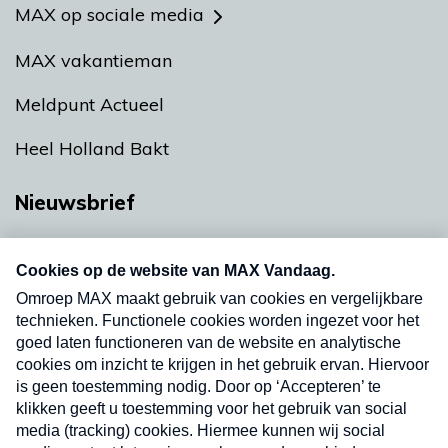
MAX op sociale media
MAX vakantieman
Meldpunt Actueel
Heel Holland Bakt
Nieuwsbrief
Neem hier een gratis abonnement op onze
nieuwsbrief. Elke vrijdag- en dinsdagochtend in
uw mailbox.
Verzend