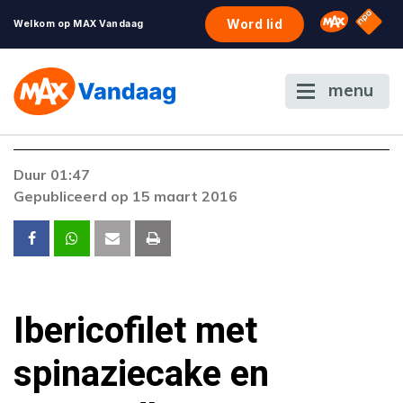
NPO S
Omroep 
Word lid
Welkom op MAX Vandaag
menu
Duur 01:47
Gepubliceerd op 15 maart 2016
Ibericofilet met
spinaziecake en