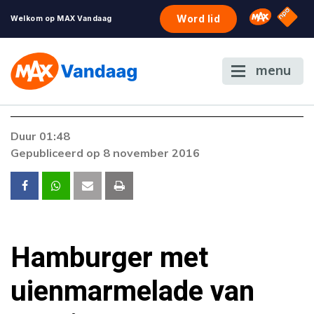
NPO S
Omroep 
Word lid
Welkom op MAX Vandaag
menu
Duur 01:48
Gepubliceerd op 8 november 2016
Hamburger met
uienmarmelade van