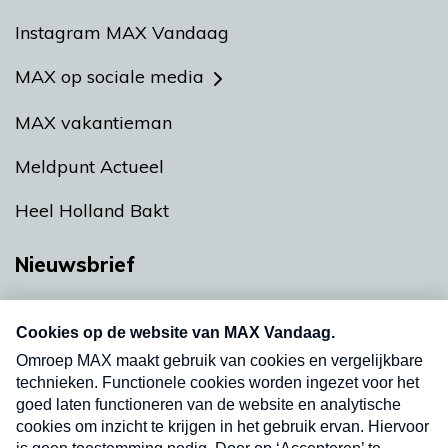
Instagram MAX Vandaag
MAX op sociale media
MAX vakantieman
Meldpunt Actueel
Heel Holland Bakt
Nieuwsbrief
Neem hier een gratis abonnement op onze
nieuwsbrief. Elke vrijdag- en dinsdagochtend in
uw mailbox.
Verzend