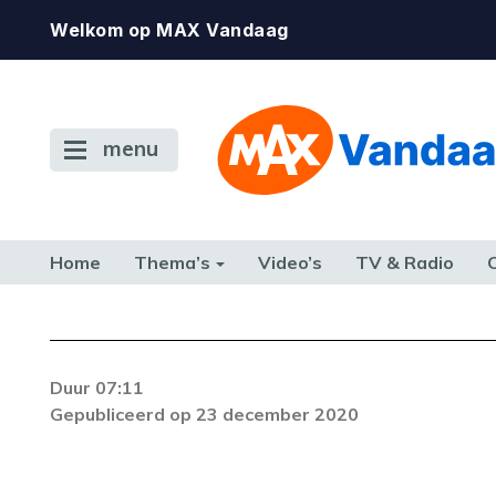
Welkom op MAX Vandaag
menu
Home
Thema’s
Video’s
TV & Radio
CONSUMENT
ETEN & DRINKEN
FAMILIE & RELATIE
GELD, W
TERUG NAAR TOEN
Duur 07:11
Gepubliceerd op 23 december 2020