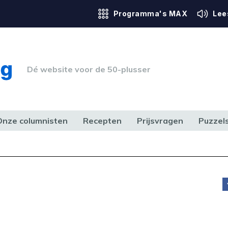
Programma's MAX
Lee
Dé website voor de 50-plusser
Onze columnisten
Recepten
Prijsvragen
Puzzel
ERK & RECHT
GEZONDHEID & SPORT
HUIS, TUIN & HOBBY
MEDIA & 