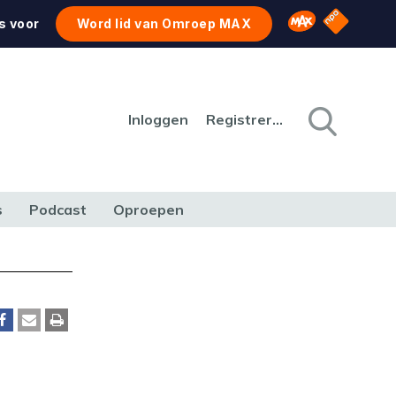
NPO Star
Omroep MAX
s voor
Word lid van Omroep MAX
Inloggen
Registreren
s
Podcast
Oproepen
CULTUUR
NATUUR & MILIEU
REIZEN & VERKEER