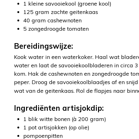
1 kleine savooiekool (groene kool)
125 gram zachte geitenkaas
40 gram cashewnoten
5 zongedroogde tomaten
Bereidingswijze:
Kook water in een waterkoker. Haal wat bladere
water en laat de savooiekoolbladeren in circa 3
kom. Hak de cashewnoten en zongedroogde toma
peper. Droog de savooiekoolblaadjes af en snijd
wat van de geitenkaas. Rol de flapjes naar binne
Ingrediënten artisjokdip:
1 blik witte bonen (à 200 gram)
1 pot artisjokken (op olie)
pompoenpitten