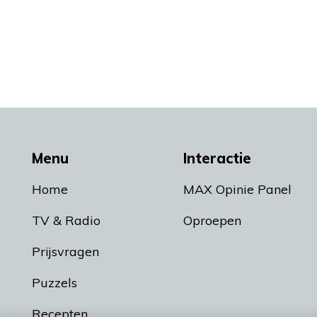
Menu
Interactie
Home
MAX Opinie Panel
TV & Radio
Oproepen
Prijsvragen
Puzzels
Recepten