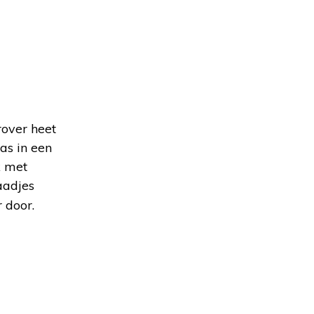
rover heet
as in een
k met
aadjes
 door.