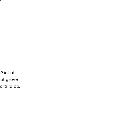
Giet af
tot grove
rtilla op.