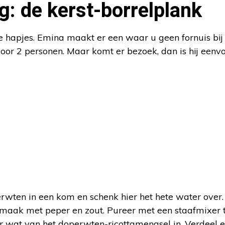
: de kerst-borrelplank
ere hapjes. Emina maakt er een waar u geen fornuis bij
voor 2 personen. Maar komt er bezoek, dan is hij eenv
wten in een kom en schenk hier het hete water over. 
 smaak met peper en zout. Pureer met een staafmixer 
er wat van het doperwten-ricottamengsel in. Verdeel e