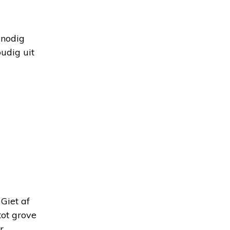
 nodig
oudig uit
Giet af
tot grove
r