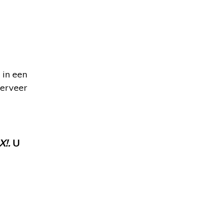
 in een
Serveer
X!.
U