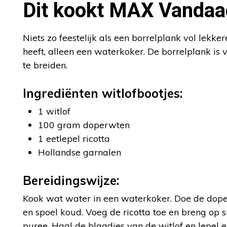
Dit kookt MAX Vandaag
Niets zo feestelijk als een borrelplank vol lekk
heeft, alleen een waterkoker. De borrelplank is 
te breiden.
Ingrediënten witlofbootjes:
1 witlof
100 gram doperwten
1 eetlepel ricotta
Hollandse garnalen
Bereidingswijze:
Kook wat water in een waterkoker. Doe de doper
en spoel koud. Voeg de ricotta toe en breng op
puree. Haal de blaadjes van de witlof en lepel 